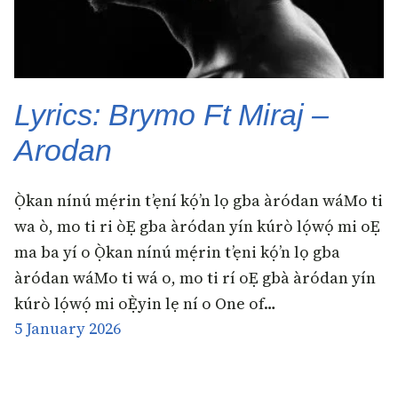
Lyrics: Brymo Ft Miraj –
Arodan
Ọ̀kan nínú mẹ́rin t’ẹní kọ́’n lọ gba àródan wáMo ti
wa ò, mo ti ri òẸ gba àródan yín kúrò lọ́wọ́ mi oẸ
ma ba yí o Ọ̀kan nínú mẹ́rin t’ẹni kọ́’n lọ gba
àródan wáMo ti wá o, mo ti rí oẸ gbà àródan yín
kúrò lọ́wọ́ mi oẸ̀yin lẹ ní o One of…
5 January 2026